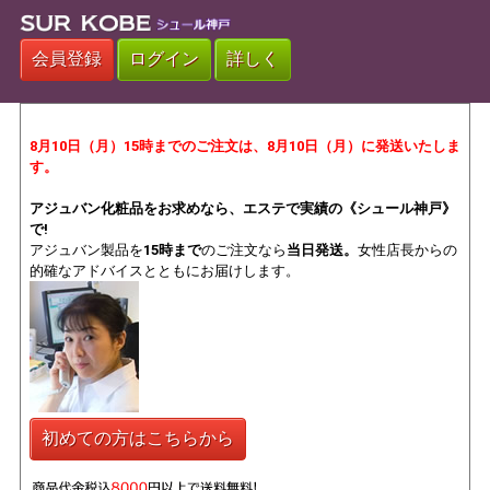
会員登録
ログイン
詳しく
8月10日（月）15時までのご注文は、
8月10日（月）
に発送いたしま
す。
アジュバン化粧品をお求めなら、エステで実績の《シュール神戸》
で!
アジュバン製品を
15時まで
のご注文なら
当日発送。
女性店長からの
的確なアドバイスとともにお届けします。
初めての方はこちらから