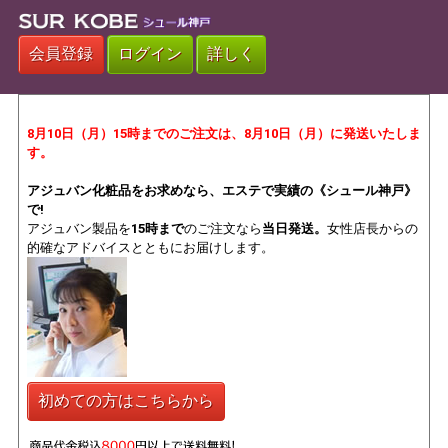
会員登録
ログイン
詳しく
8月10日（月）15時までのご注文は、
8月10日（月）
に発送いたしま
す。
アジュバン化粧品をお求めなら、エステで実績の《シュール神戸》
で!
アジュバン製品を
15時まで
のご注文なら
当日発送。
女性店長からの
的確なアドバイスとともにお届けします。
初めての方はこちらから