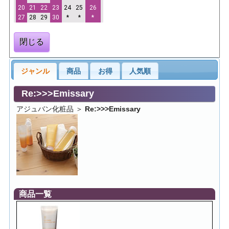
20
21
22
23
24
25
26
27
28
29
30
*
*
*
閉じる
ジャンル
商品
お得
人気順
Re:>>>Emissary
アジュバン化粧品
＞
Re:>>>Emissary
商品一覧